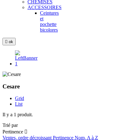
CHEMISES
ACCESSOIRES
Ceintures
et
pochette
bicolores

ok
Cesare
Grid
List
Il y a 1 produit.
Trié par
Pertinence

Ventes, ordre décroissant
Pertinence
Nom, A à Z