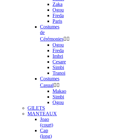
Zaka
Ogou
Freda
Paris
Costumes
de
Cérémonies


Ogou
Freda
Imbri
Cesare
Simbi
Tranoi
Costumes
Casual


Makao
Simbi
Ogou
GILETS
MANTEAUX
Joao
(court)
Cap
(long)