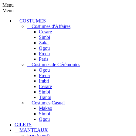
Menu
Menu
COSTUMES
Costumes d'Affaires
Cesare
Simbi
Zaka
Ogou
Freda
Paris
Costumes de Cérémonies
Ogou
Freda
Imbri
Cesare
Simbi
Tranoi
Costumes Casual
Makao
Simbi
Ogou
GILETS
MANTEAUX
Joao (court)